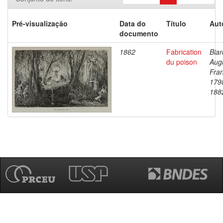
Pré-visualização
Data do
Título
Aut
documento
1862
Fabrication
Biar
du poison
Aug
Fran
179
188