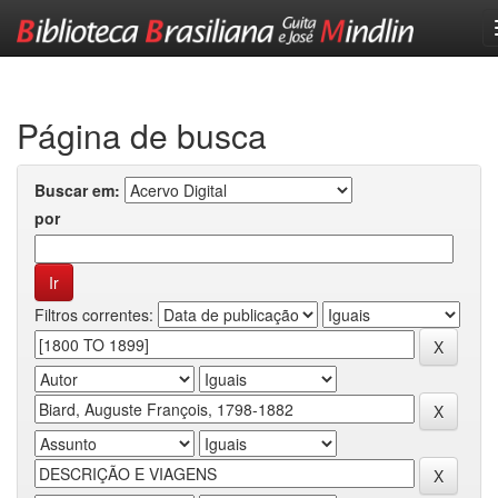
Skip
navigation
Página de busca
Buscar em:
por
Filtros correntes: