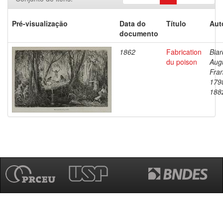
Pré-visualização
Data do
Título
Aut
documento
1862
Fabrication
Biar
du poison
Aug
Fran
179
188