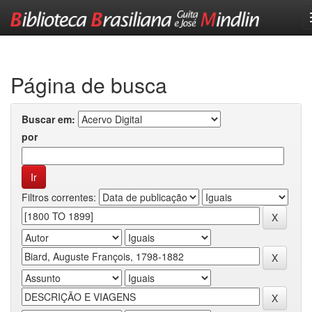
Skip
navigation
Página de busca
Buscar em:
por
Filtros correntes: