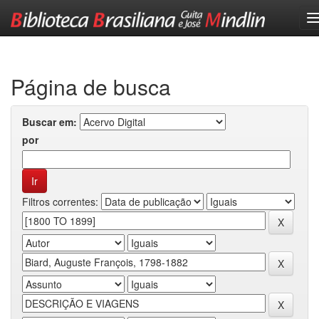
Skip
navigation
Página de busca
Buscar em:
por
Filtros correntes: