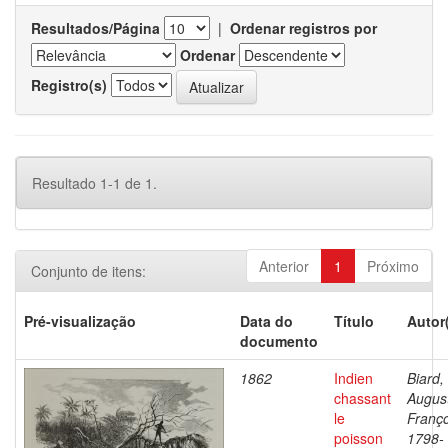
Resultados/Página
|
Ordenar registros por
Ordenar
Registro(s)
Resultado 1-1 de 1.
Anterior
1
Próximo
Conjunto de itens:
Pré-visualização
Data do
Título
Autor
documento
1862
Indien
Biard,
chassant
Augus
le
Franço
poisson
1798-