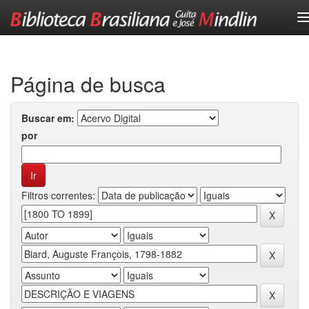
Skip
navigation
Página de busca
Buscar em:
por
Filtros correntes: