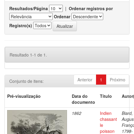
Resultados/Página
|
Ordenar registros por
Ordenar
Registro(s)
Resultado 1-1 de 1.
Anterior
1
Próximo
Conjunto de itens:
Pré-visualização
Data do
Título
Autor
documento
1862
Indien
Biard,
chassant
Augus
le
Franço
poisson
1798-