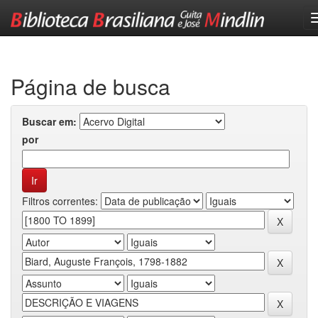
Skip
navigation
Página de busca
Buscar em:
por
Filtros correntes: