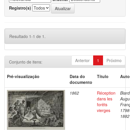
Registro(s)
Resultado 1-1 de 1.
Anterior
1
Próximo
Conjunto de itens:
Pré-visualização
Data do
Título
Auto
documento
1862
Réception
Biard
dans les
Augu
forêts
Franç
vierges
1798
1882