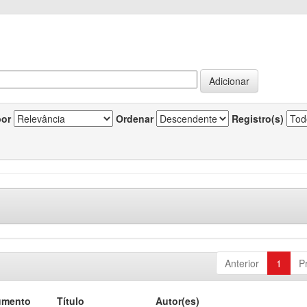
por
Ordenar
Registro(s)
Anterior
1
P
umento
Título
Autor(es)