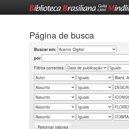
Skip
navigation
Página de busca
Buscar em:
por
Filtros correntes:
Retornar valores