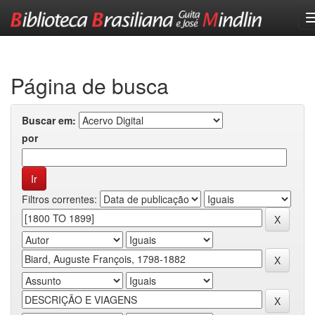
Skip
navigation
Página de busca
Buscar em:
por
Filtros correntes: