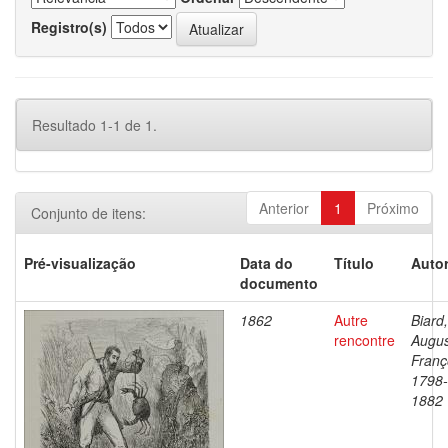
Registro(s)
Resultado 1-1 de 1.
Anterior
1
Próximo
Conjunto de itens:
Pré-visualização
Data do
Título
Autor
documento
1862
Autre
Biard,
rencontre
Augu
Franç
1798-
1882