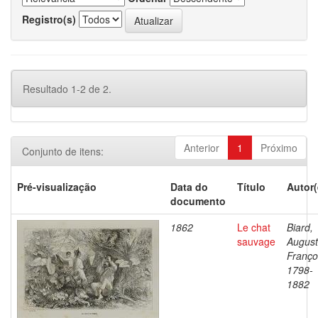
Registro(s)
Resultado 1-2 de 2.
Anterior
1
Próximo
Conjunto de itens:
Pré-visualização
Data do
Título
Autor(
documento
1862
Le chat
Biard,
sauvage
Augus
Franço
1798-
1882