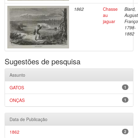
1862
Chasse
Biard,
au
Augus
jaguar
Franço
1798-
1882
Sugestões de pesquisa
Assunto
GATOS
1
ONÇAS
1
Data de Publicação
1862
2