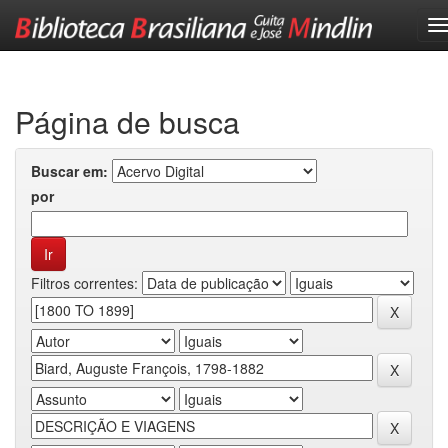
Skip
navigation
Página de busca
Buscar em:
por
Filtros correntes: