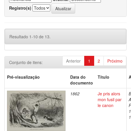
Registro(s)
Resultado 1-10 de 13.
Anterior
1
2
Próximo
Conjunto de itens:
Pré-visualização
Data do
Título
A
documento
1862
Je pris alors
B
mon fusil par
A
le canon
F
1
1