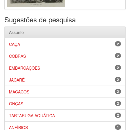
Sugestões de pesquisa
Assunto
CAÇA
2
COBRAS
2
EMBARCAÇÕES
2
JACARÉ
2
MACACOS
2
ONÇAS
2
TARTARUGA AQUÁTICA
2
ANFÍBIOS
1