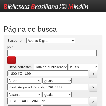
Skip
navigation
Página de busca
Buscar em:
por
Filtros correntes: