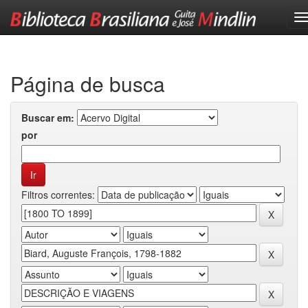
Skip
navigation
Página de busca
Buscar em:
por
Filtros correntes: