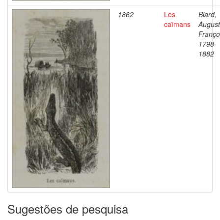
1862
Les
Biard,
caïmans
Augus
Franço
1798-
1882
Sugestões de pesquisa