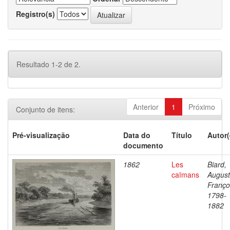
Registro(s)
Resultado 1-2 de 2.
Anterior
1
Próximo
Conjunto de itens:
Pré-visualização
Data do
Título
Autor(
documento
1862
Les
Biard,
caïmans
Augus
Franço
1798-
1882