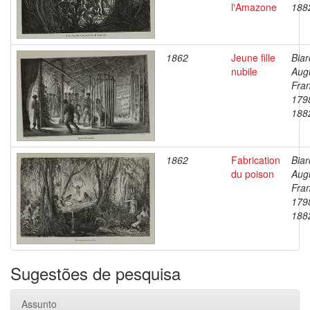
l'Amazone
188
1862
Jeune fille
Biar
nubile
Aug
Fran
179
188
1862
Fabrication
Biar
du poison
Aug
Fran
179
188
Sugestões de pesquisa
Assunto