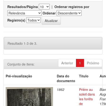
Resultados/Página
|
Ordenar registros por
Ordenar
Registro(s)
Resultado 1-3 de 3.
Anterior
1
Próximo
Conjunto de itens:
Pré-visualização
Data do
Título
Aut
documento
1862
Prière au
Biar
soleil dans
Aug
les forêts
Fran
de
179