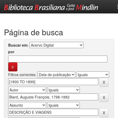
Skip
navigation
Página de busca
Buscar em:
por
Filtros correntes: