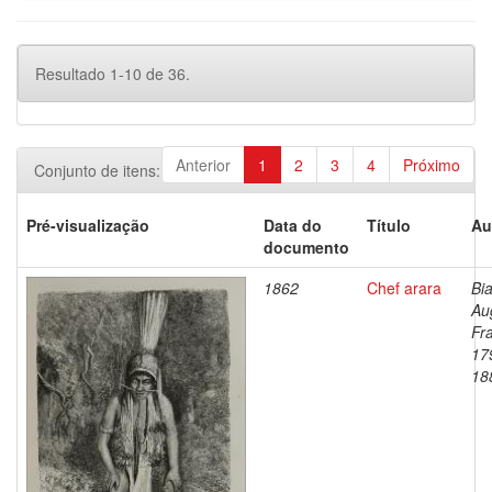
Resultado 1-10 de 36.
Anterior
1
2
3
4
Próximo
Conjunto de itens:
Pré-visualização
Data do
Título
Au
documento
1862
Chef arara
Bia
Au
Fr
17
18