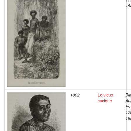
18
1862
Le vieux
Bia
cacique
Au
Fr
17
18