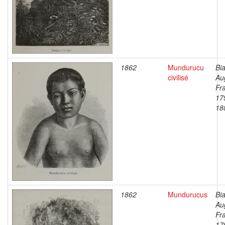
1862
Mundurucu
Bia
civilisé
Au
Fr
17
18
1862
Mundurucus
Bia
Au
Fr
17