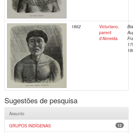
1862
Victuriano,
Bia
parent
Au
d'Almeida
Fr
17
18
Sugestões de pesquisa
Assunto
GRUPOS INDÍGENAS
12