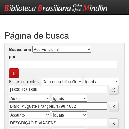
Skip
navigation
Página de busca
Buscar em:
por
Filtros correntes: