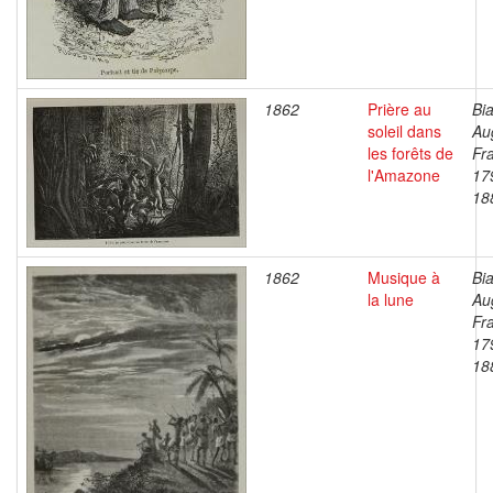
1862
Prière au
Bia
soleil dans
Au
les forêts de
Fr
l'Amazone
17
18
1862
Musique à
Bia
la lune
Au
Fr
17
18