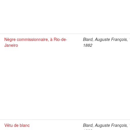
Nègre commissionnaire, à Rio-de-
Biard, Auguste François,
Janeiro
1882
Vêtu de blanc
Biard, Auguste François,