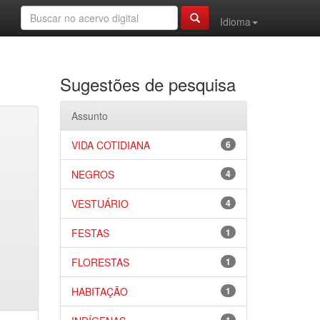
Idioma
Sugestões de pesquisa
Assunto
VIDA COTIDIANA
6
NEGROS
4
VESTUÁRIO
4
FESTAS
1
FLORESTAS
1
HABITAÇÃO
1