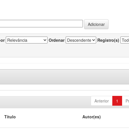
por
Ordenar
Registro(s)
Anterior
1
P
Título
Autor(es)