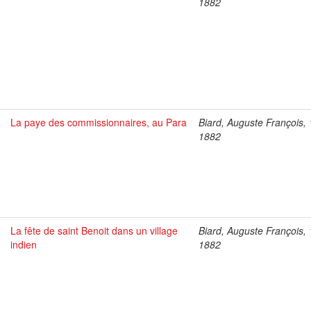
1882
La paye des commissionnaires, au Para
Biard, Auguste François,
1882
La fête de saint Benoit dans un village
Biard, Auguste François,
indien
1882