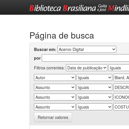
Skip
navigation
Página de busca
Buscar em:
por
Filtros correntes:
Retornar valores