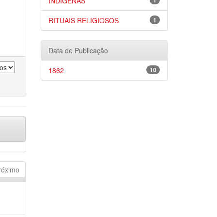
INDÍGENAS
1
RITUAIS RELIGIOSOS
1
Data de Publicação
1862
10
róximo