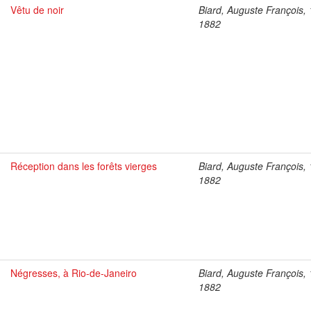
Vêtu de noir
Biard, Auguste François,
1882
Réception dans les forêts vierges
Biard, Auguste François,
1882
Négresses, à Rio-de-Janeiro
Biard, Auguste François,
1882