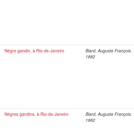
Nègre gandin, à Rio-de-Janeiro
Biard, Auguste François,
1882
Nègres gandins, à Rio-de-Janeiro
Biard, Auguste François,
1882