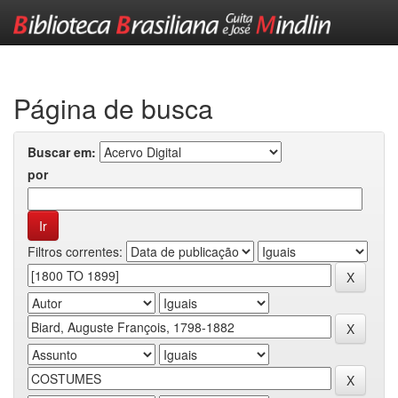
Skip
navigation
Página de busca
Buscar em:
por
Filtros correntes: