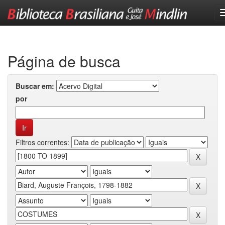
Skip
navigation
Página de busca
Buscar em:
por
Filtros correntes: