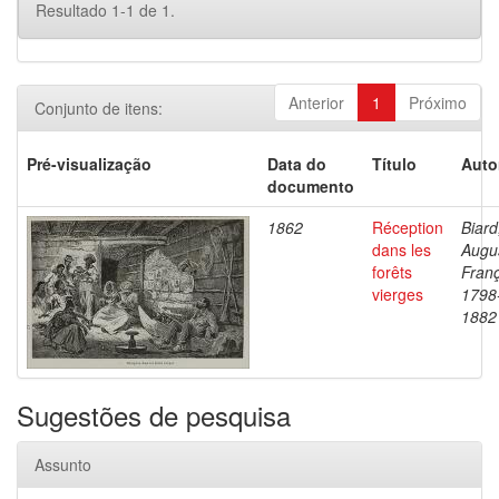
Resultado 1-1 de 1.
Anterior
1
Próximo
Conjunto de itens:
Pré-visualização
Data do
Título
Auto
documento
1862
Réception
Biard
dans les
Augu
forêts
Franç
vierges
1798
1882
Sugestões de pesquisa
Assunto