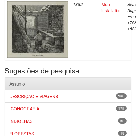
1862
Mon
Biar
installation
Aug
Fran
179
188
Sugestões de pesquisa
Assunto
DESCRIÇÃO E VIAGENS
180
ICONOGRAFIA
179
INDÍGENAS
36
FLORESTAS
19