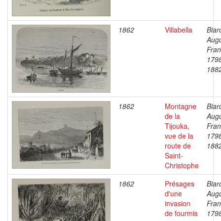
1862
Villabella
Biar
Aug
Fran
179
188
1862
Montagne
Biar
de la
Aug
Tijouka,
Fran
vue de la
179
route de
188
Saint-
Christophe
1862
Présages
Biar
d'une
Aug
invasion
Fran
de fourmis
179