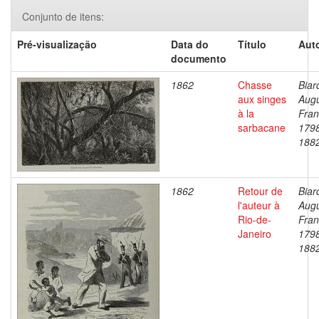
Conjunto de itens:
Pré-visualização
Data do
Título
Auto
documento
1862
Chasse
Biar
aux singes
Aug
à la
Fran
sarbacane
179
188
1862
Retour de
Biar
l'auteur à
Aug
Rio-de-
Fran
Janeiro
179
188