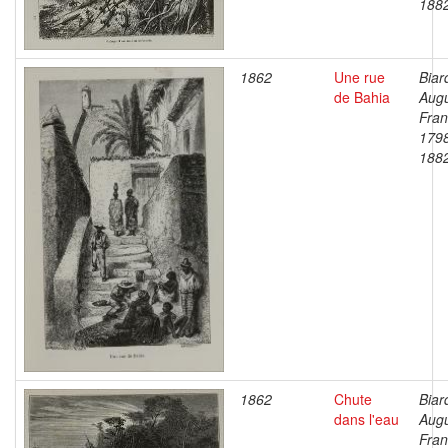
188
1862
Une rue
Biar
de Bahia
Aug
Fran
179
188
1862
Chute
Biar
dans l'eau
Aug
Fran