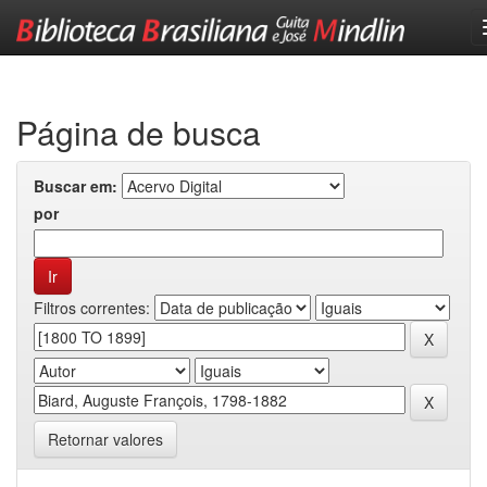
Skip
navigation
Página de busca
Buscar em:
por
Filtros correntes:
Retornar valores