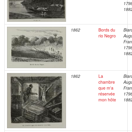
179
188
1862
Bords du
Biar
rio Negro
Aug
Fran
179
188
1862
La
Biar
chambre
Aug
que m'a
Fran
réservée
179
mon hôte
188