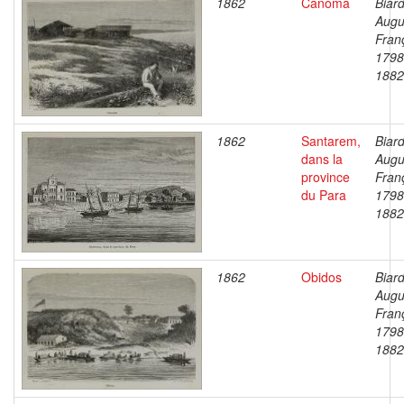
1862
Canoma
Biard
Augu
Fran
1798
1882
1862
Santarem,
Biard
dans la
Augu
province
Fran
du Para
1798
1882
1862
Obidos
Biard
Augu
Fran
1798
1882