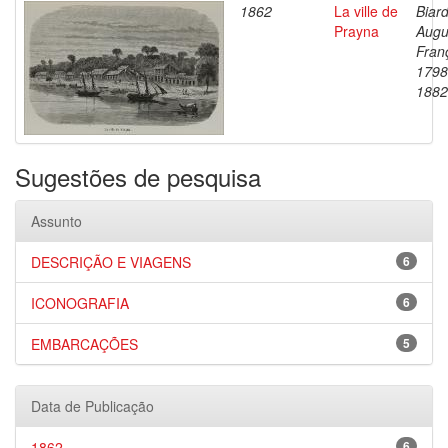
1862
La ville de
Biard
Prayna
Augu
Fran
1798
1882
Sugestões de pesquisa
Assunto
DESCRIÇÃO E VIAGENS
6
ICONOGRAFIA
6
EMBARCAÇÕES
5
Data de Publicação
1862
6