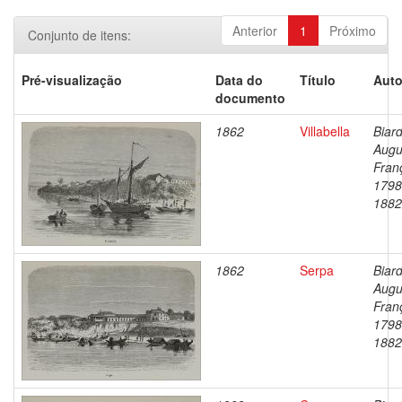
Anterior
1
Próximo
Conjunto de itens:
Pré-visualização
Data do
Título
Auto
documento
1862
Villabella
Biard
Augu
Fran
1798
1882
1862
Serpa
Biard
Augu
Fran
1798
1882