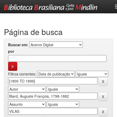
Skip
navigation
Página de busca
Buscar em:
por
Filtros correntes: