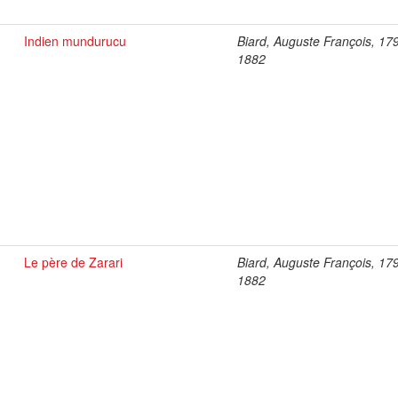
Indien mundurucu
Biard, Auguste François, 17
1882
Le père de Zarari
Biard, Auguste François, 17
1882