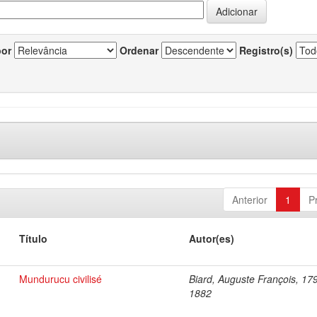
por
Ordenar
Registro(s)
Anterior
1
P
Título
Autor(es)
Mundurucu civilisé
Biard, Auguste François, 17
1882