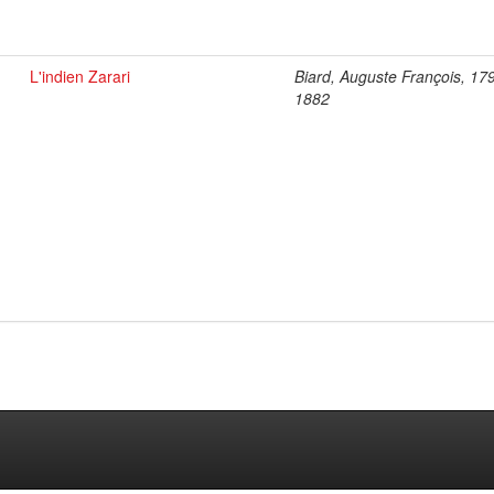
L'indien Zarari
Biard, Auguste François, 17
1882