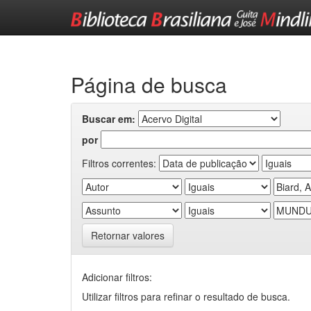
Skip
navigation
Página de busca
Buscar em:
por
Filtros correntes:
Retornar valores
Adicionar filtros:
Utilizar filtros para refinar o resultado de busca.