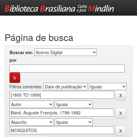
Skip
navigation
Página de busca
Buscar em:
por
Filtros correntes: