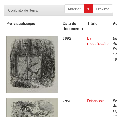
Anterior
1
Próximo
Conjunto de itens:
Pré-visualização
Data do
Título
Au
documento
1862
La
Bi
moustiquaire
Au
Fr
17
18
1862
Désespoir
Bi
Au
Fr
17