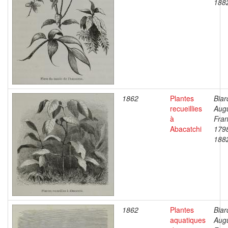
188
1862
Plantes
Biar
recueillies
Aug
à
Fran
Abacatchi
179
188
1862
Plantes
Biar
aquatiques
Aug