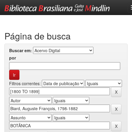
Skip
navigation
Página de busca
Buscar em:
por
Filtros correntes: