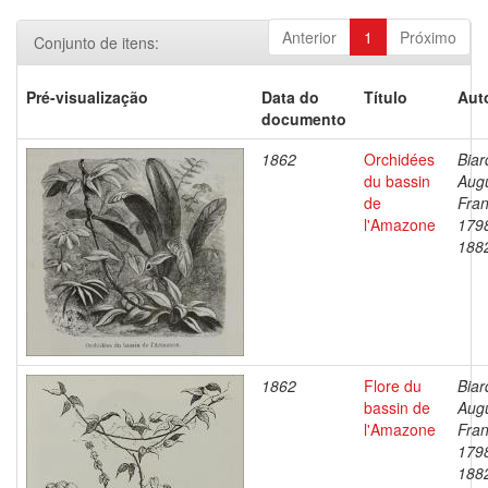
Anterior
1
Próximo
Conjunto de itens:
Pré-visualização
Data do
Título
Aut
documento
1862
Orchidées
Biar
du bassin
Aug
de
Fran
l'Amazone
179
188
1862
Flore du
Biar
bassin de
Aug
l'Amazone
Fran
179
188