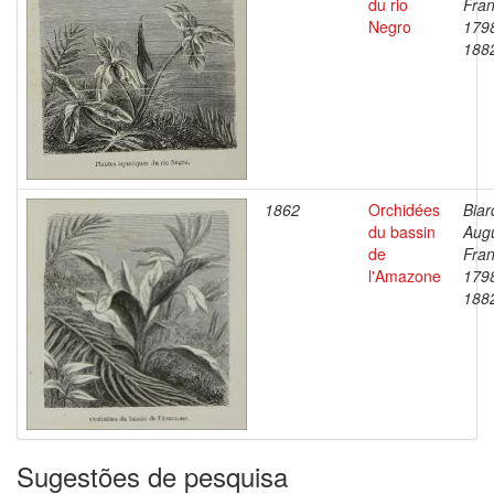
du rio
Fran
Negro
179
188
1862
Orchidées
Biar
du bassin
Aug
de
Fran
l'Amazone
179
188
Sugestões de pesquisa