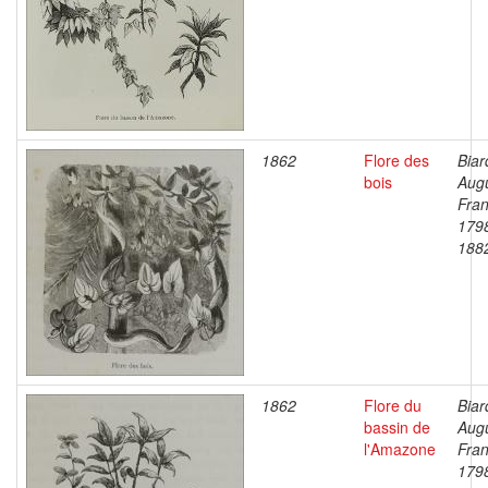
1862
Flore des
Biar
bois
Aug
Fran
179
188
1862
Flore du
Biar
bassin de
Aug
l'Amazone
Fran
179