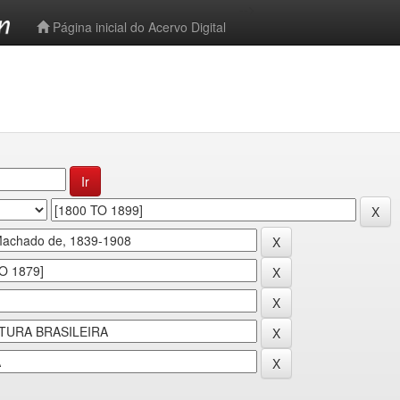
-->
Página inicial do Acervo Digital