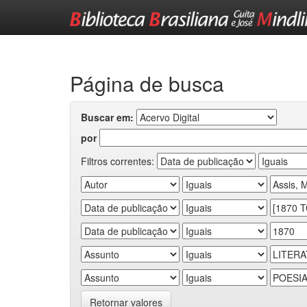
Skip
navigation
Página de busca
Buscar em:
por
Filtros correntes:
Retornar valores