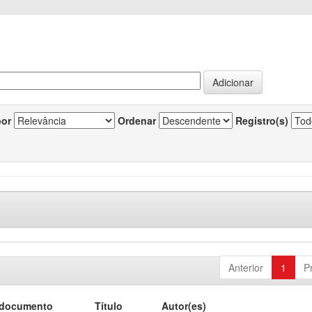
por
Ordenar
Registro(s)
Anterior
1
P
 documento
Título
Autor(es)