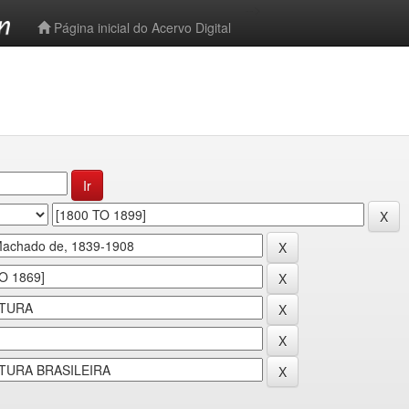
-->
Página inicial do Acervo Digital