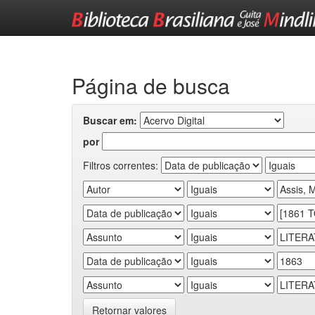
Skip
navigation
Página de busca
Buscar em:
por
Filtros correntes:
Retornar valores