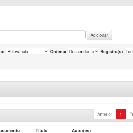
por
Ordenar
Registro(s)
Anterior
1
P
documento
Título
Autor(es)