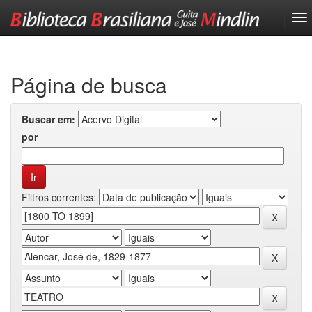
Skip
navigation
Página de busca
Buscar em:
por
Filtros correntes: