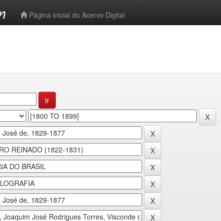
-->
Página inicial do Acervo Digital