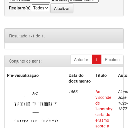
Registro(s)
Resultado 1-1 de 1.
Anterior
1
Próximo
Conjunto de itens:
Pré-visualização
Data do
Título
Auto
documento
1866
Ao
Alenc
visconde
José 
de
1829
itaborahy:
1877
carta de
erasmo
sobre a