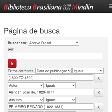
Skip
navigation
Página de busca
Buscar em:
por
Filtros correntes: