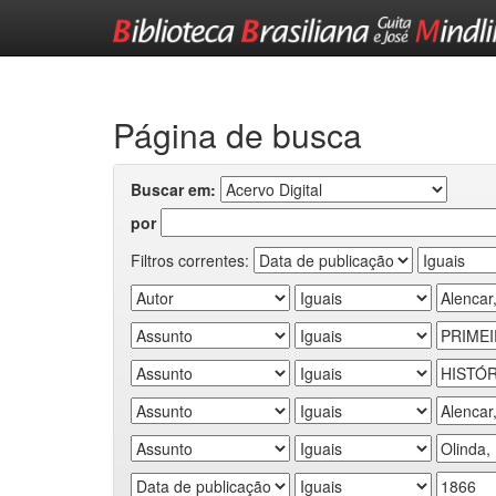
Skip
navigation
Página de busca
Buscar em:
por
Filtros correntes: