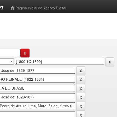
-->
Página inicial do Acervo Digital