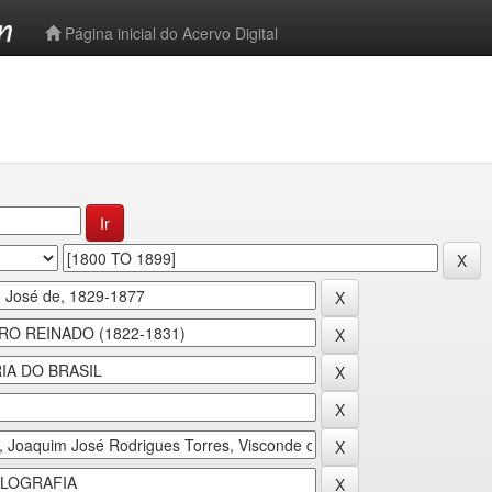
-->
Página inicial do Acervo Digital