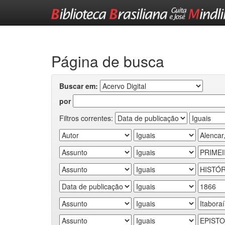
Skip
navigation
Página de busca
Buscar em:
por
Filtros correntes: