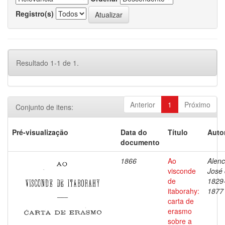
Registro(s)
Resultado 1-1 de 1.
Anterior
1
Próximo
Conjunto de itens:
Pré-visualização
Data do
Título
Auto
documento
1866
Ao
Alenc
visconde
José 
de
1829
itaborahy:
1877
carta de
erasmo
sobre a