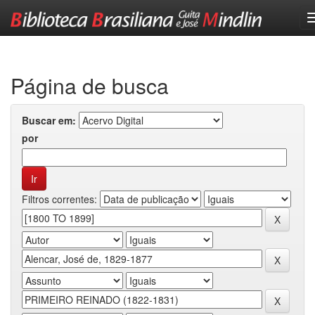
Skip
navigation
Página de busca
Buscar em:
por
Filtros correntes: