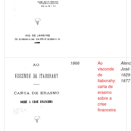
1866
Ao
Alenc
visconde
José 
de
1829
itaborahy:
1877
carta de
erasmo
sobre a
crise
financeira