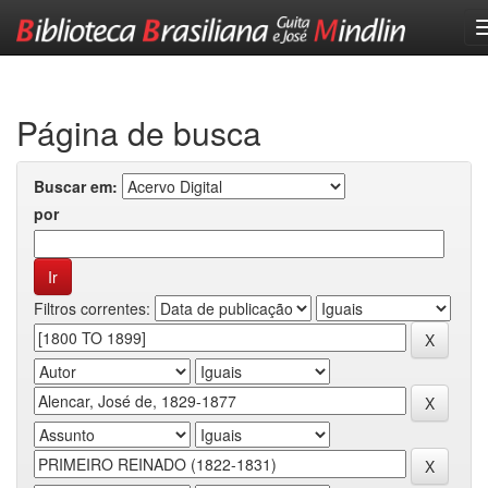
Skip
navigation
Página de busca
Buscar em:
por
Filtros correntes: