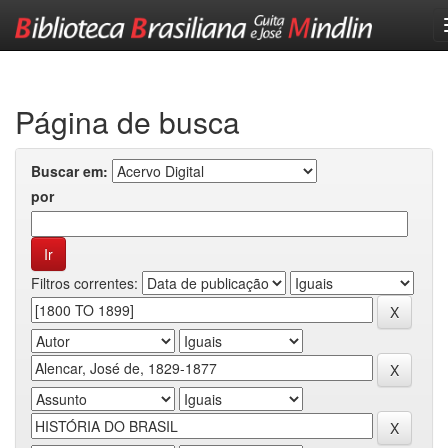
Skip
navigation
Página de busca
Buscar em:
por
Filtros correntes: