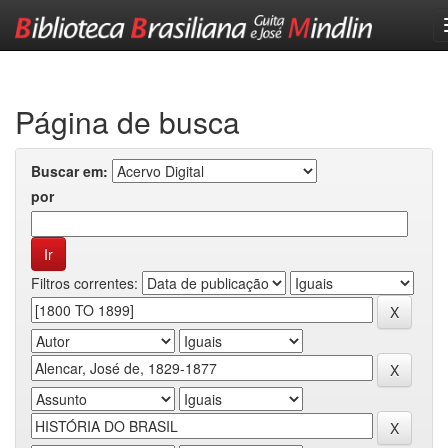
Skip
navigation
Página de busca
Buscar em:
por
Filtros correntes: