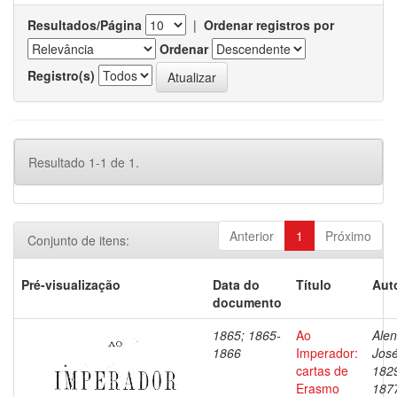
Resultados/Página
|
Ordenar registros por
Ordenar
Registro(s)
Resultado 1-1 de 1.
Anterior
1
Próximo
Conjunto de itens:
Pré-visualização
Data do
Título
Aut
documento
1865; 1865-
Ao
Alen
1866
Imperador:
José
cartas de
182
Erasmo
187