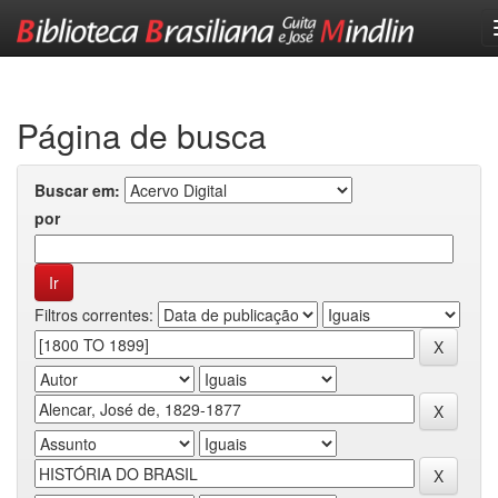
Skip
navigation
Página de busca
Buscar em:
por
Filtros correntes: