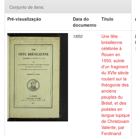
Conjunto de itens:
Pré-visualização
Data do
Título
documento
1850
Une fête
brésilienne
célébrée à
Rouen en
1550, suivie
d'un fragment
du XVIe siècle
roulant sur la
théogonie des
anciens
peuples du
Brésil, et des
poésies en
langue tupique
de Christovam
Valente, par
Ferdinand