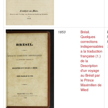
1853
Brésil.
Quelques
corrections
indispensables
a la traduction
française (1.)
de la
Description
d'un voyage
au Brésil par
le Prince
Maximilien de
Wied