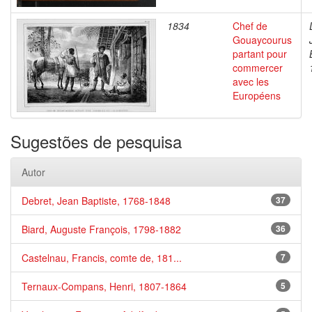
1834
Chef de
Gouaycourus
partant pour
commercer
avec les
Européens
Sugestões de pesquisa
Autor
Debret, Jean Baptiste, 1768-1848
37
Biard, Auguste François, 1798-1882
36
Castelnau, Francis, comte de, 181...
7
Ternaux-Compans, Henri, 1807-1864
5