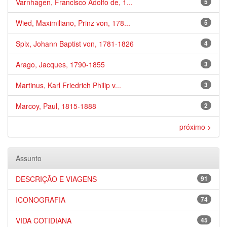
Varnhagen, Francisco Adolfo de, 1...
5
Wied, Maximiliano, Prinz von, 178...
5
Spix, Johann Baptist von, 1781-1826
4
Arago, Jacques, 1790-1855
3
Martinus, Karl Friedrich Philip v...
3
Marcoy, Paul, 1815-1888
2
próximo >
Assunto
DESCRIÇÃO E VIAGENS
91
ICONOGRAFIA
74
VIDA COTIDIANA
45