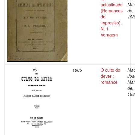
actualidade
Man
(Romances
de,
de
188
improviso).
N. 1.
Voragem
1865
O culto do
Mac
dever :
Joa
romance
Man
de,
188