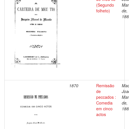
(Segundo
Man
folheto)
de,
188
1870
Remissão
Mac
de
Joa
peccados :
Man
Comedia
de,
em cinco
188
actos