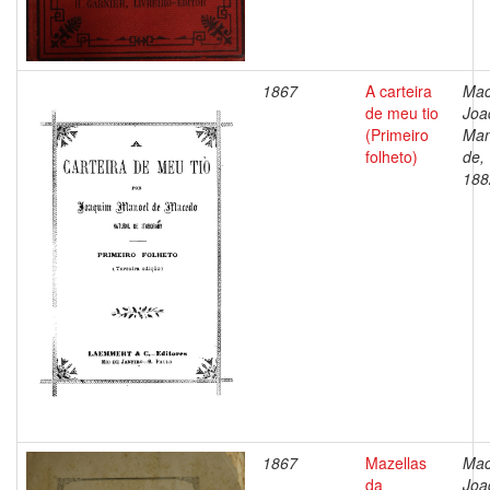
1867
A carteira
Mac
de meu tio
Joa
(Primeiro
Man
folheto)
de,
188
1867
Mazellas
Mac
da
Joa