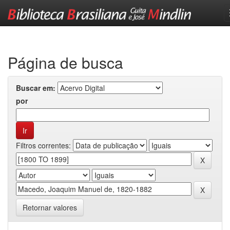
Skip
navigation
Página de busca
Buscar em:
por
Filtros correntes:
Retornar valores