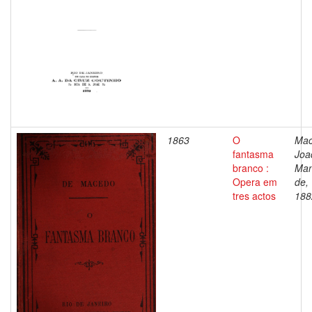
1863
O
Mac
fantasma
Joa
branco :
Man
Opera em
de,
tres actos
188