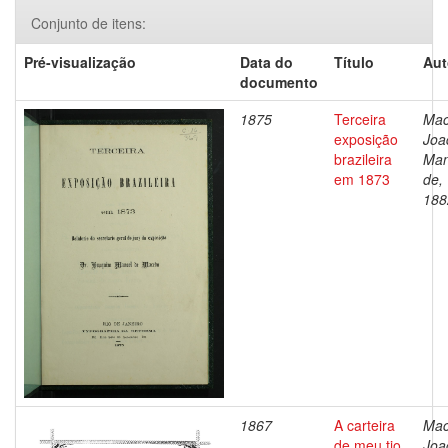
Conjunto de itens:
Pré-visualização
Data do
Título
Aut
documento
1875
Terceira
Mac
exposição
Joa
brazileira
Man
em 1873
de,
188
1867
A carteira
Mac
de meu tio
Joa