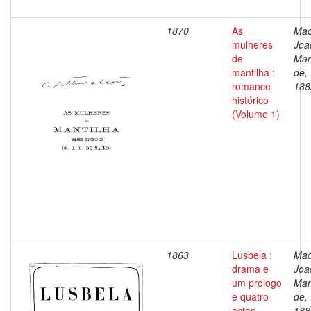
1870
As
Mac
mulheres
Joa
de
Man
mantilha :
de,
romance
188
histórico
(Volume 1)
1863
Lusbela :
Mac
drama e
Joa
um prologo
Man
e quatro
de,
actos
188