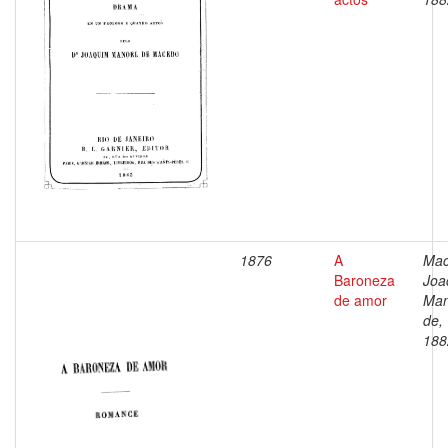
1876
A
Mac
Baroneza
Joa
de amor
Man
de,
188