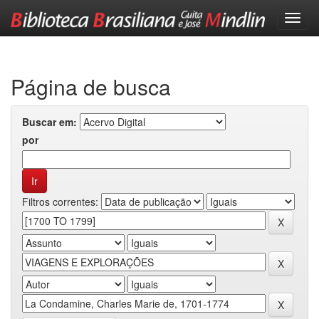
Skip
navigation
Página de busca
Buscar em:
por
Filtros correntes: