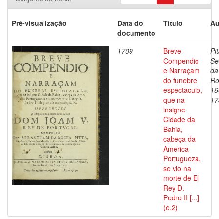
Pré-visualização
Data do
Título
Au
documento
1709
Breve
Pit
Compendio
Se
e Narraçam
da
do funebre
Ro
espectaculo,
16
que na
17
insigne
Cidade da
Bahia,
cabeça da
America
Portugueza,
se vio na
morte de El
Rey D.
Pedro II [...]
(e.2)