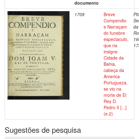
documento
1709
Breve
Pit
Compendio
Se
e Narraçam
da
do funebre
Ro
espectaculo,
16
que na
17
insigne
Cidade da
Bahia,
cabeça da
America
Portugueza,
se vio na
morte de El
Rey D.
Pedro II [...]
(e.2)
Sugestões de pesquisa