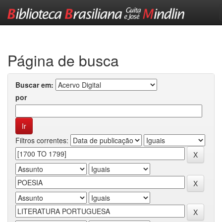
Skip
navigation
Página de busca
Buscar em:
por
Filtros correntes: