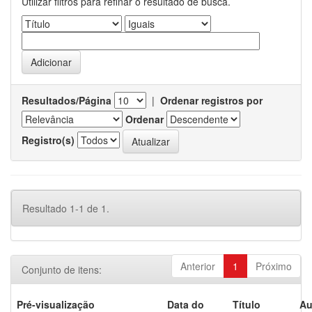
Utilizar filtros para refinar o resultado de busca.
Resultados/Página
|
Ordenar registros por
Ordenar
Registro(s)
Resultado 1-1 de 1.
Anterior
1
Próximo
Conjunto de itens:
Pré-visualização
Data do
Título
Au