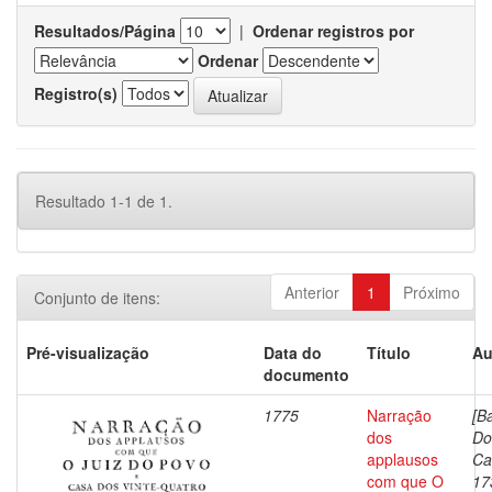
Resultados/Página
|
Ordenar registros por
Ordenar
Registro(s)
Resultado 1-1 de 1.
Anterior
1
Próximo
Conjunto de itens:
Pré-visualização
Data do
Título
Au
documento
1775
Narração
[B
dos
Do
applausos
Ca
com que O
17