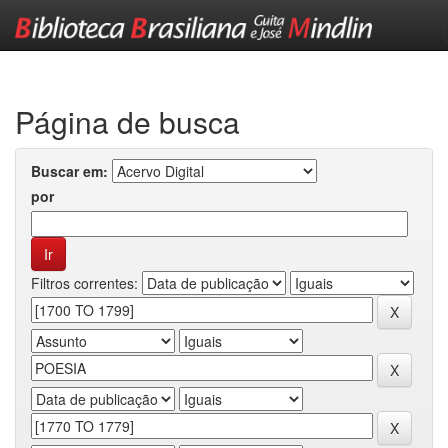
Skip
navigation
Página de busca
Buscar em:
por
Filtros correntes: