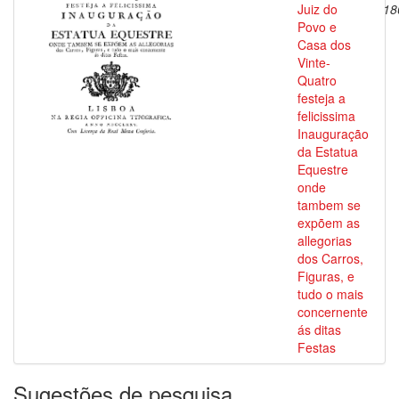
Juiz do
18
Povo e
Casa dos
Vinte-
Quatro
festeja a
felicissima
Inauguração
da Estatua
Equestre
onde
tambem se
expõem as
allegorias
dos Carros,
Figuras, e
tudo o mais
concernente
ás ditas
Festas
Sugestões de pesquisa