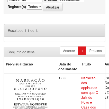
Registro(s)
Resultado 1-1 de 1.
Anterior
1
Próximo
Conjunto de itens:
Pré-visualização
Data do
Título
Au
documento
1775
Narração
[B
dos
Do
applausos
Ca
com que O
17
Juiz do
18
Povo e
Casa dos