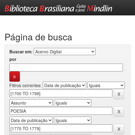
Skip
navigation
Página de busca
Buscar em:
por
Filtros correntes: