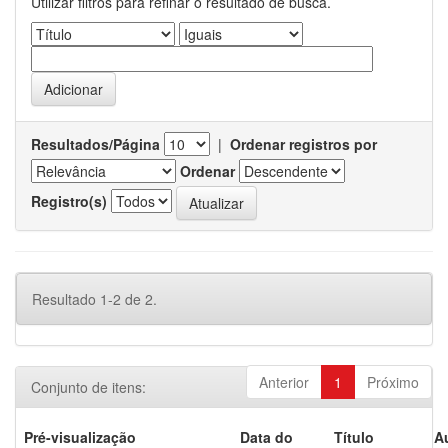
Utilizar filtros para refinar o resultado de busca.
Resultados/Página
|
Ordenar registros por
Ordenar
Registro(s)
Resultado 1-2 de 2.
Anterior
1
Próximo
Conjunto de itens:
Pré-visualização
Data do
Título
A