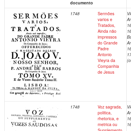
documento
1748
Sermões
Vi
varios e
An
Tratados,
1
Ainda não
1
impressos
Ba
do Grande
An
Padre
1
Antonio
1
Vieyra da
(o
Companhia
de Jesus
1748
Voz sagrada,
Vi
politica,
An
rhetorica, e
1
metrica ou
1
Supplemento