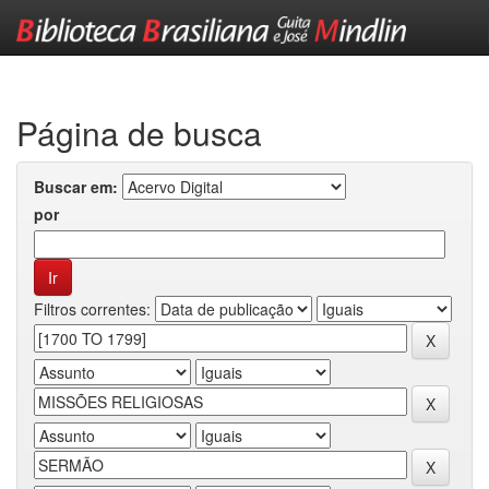
Skip
navigation
Página de busca
Buscar em:
por
Filtros correntes: