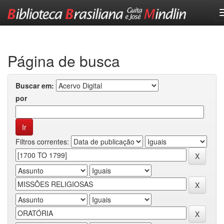
Skip
navigation
Página de busca
Buscar em:
por
Filtros correntes: