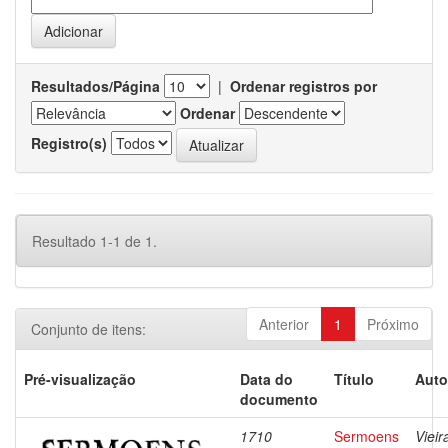
Resultados/Página
|
Ordenar registros por
Ordenar
Registro(s)
Resultado 1-1 de 1.
Anterior
1
Próximo
Conjunto de itens:
Pré-visualização
Data do
Título
Auto
documento
1710
Sermoens
Vieir