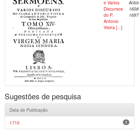
e Varios
Antón
Discursos
1608
do P.
1697
Antonio
Vieira [...]
Sugestões de pesquisa
Data de Publicação
1710
1