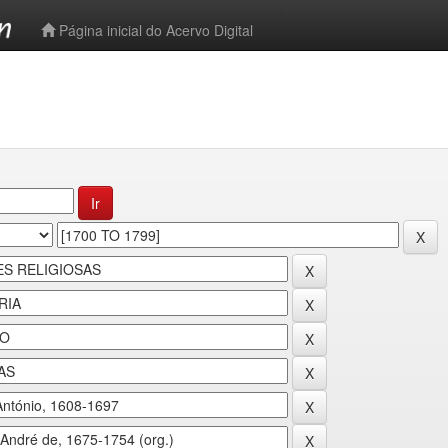
-->
Página inicial do Acervo Digital