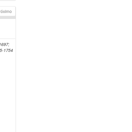
róximo
-1697;
75-1754