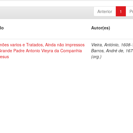
Anterior
1
P
lo
Autor(es)
mões varios e Tratados, Ainda não impressos
Vieira, António, 1608
Grande Padre Antonio Vieyra da Companhia
Barros, André de, 16
Jesus
(org.)