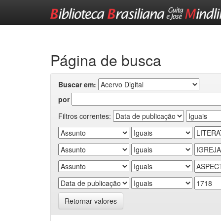
Skip
navigation
Página de busca
Buscar em:
por
Filtros correntes:
Retornar valores