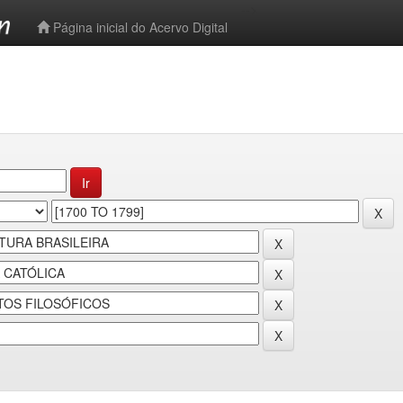
-->
Página inicial do Acervo Digital