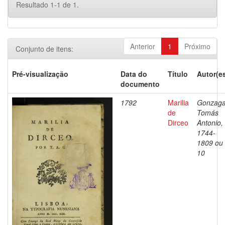
Resultado 1-1 de 1.
Anterior
1
Próximo
Conjunto de itens:
Pré-visualização
Data do
Título
Autor(e
documento
1792
Marilia
Gonzaga
de
Tomás
Dirceo
Antonio,
1744-
1809 ou
10