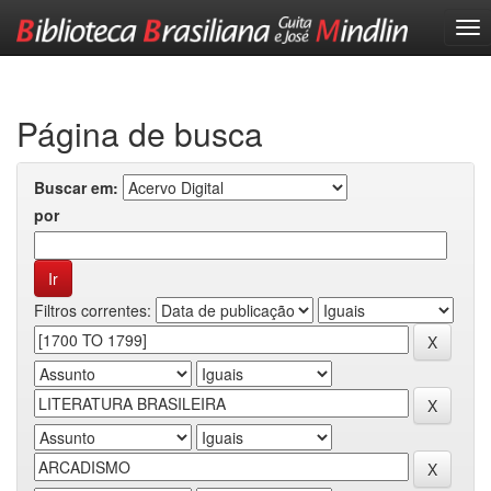
Skip
navigation
Página de busca
Buscar em:
por
Filtros correntes: