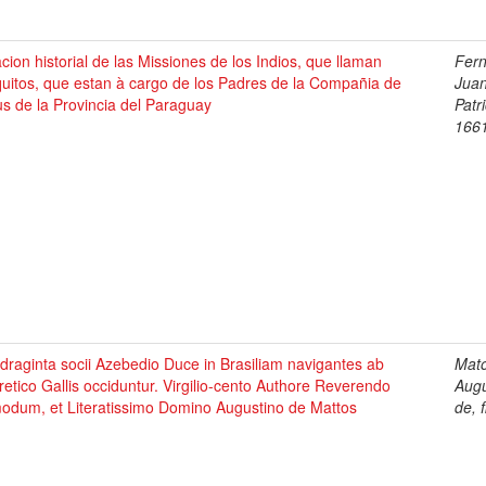
cion historial de las Missiones de los Indios, que llaman
Fer
uitos, que estan à cargo de los Padres de la Compañia de
Jua
s de la Provincia del Paraguay
Patri
166
raginta socii Azebedio Duce in Brasiliam navigantes ab
Mato
etico Gallis occiduntur. Virgilio-cento Authore Reverendo
Augu
odum, et Literatissimo Domino Augustino de Mattos
de, 