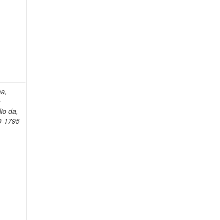
a,
é
lio da,
0-1795