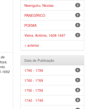
Neenguiru, Nicolas
1
PANEGÍRICO
1
POEMA
1
Vieira, Antônio, 1608-1697
1
< anterior
 de
Data de Publicação
toya,
nio,
1790 - 1799
1
5-1652
1760 - 1769
1
1750 - 1759
3
1740 - 1749
5