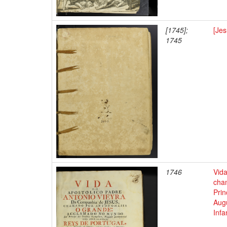
[1745];
[Jes
1745
1746
Vid
cha
Pri
Aug
Infa