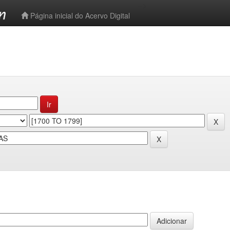
-->
Página inicial do Acervo Digital