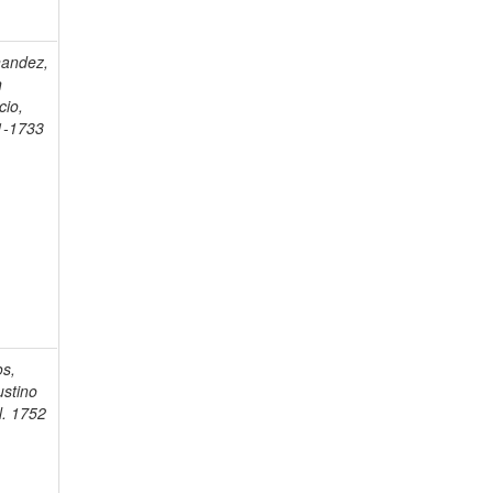
nandez,
n
cio,
1-1733
s,
stino
fl. 1752