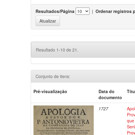
Resultados/Página
|
Ordenar registros 
Resultado 1-10 de 21.
Conjunto de itens:
Pré-visualização
Data do
Títu
documento
1727
Apol
Prov
que
Sen
Prov