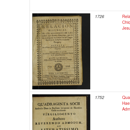
1726
Rela
Chiq
Jesu
1752
Quad
Haer
Adm