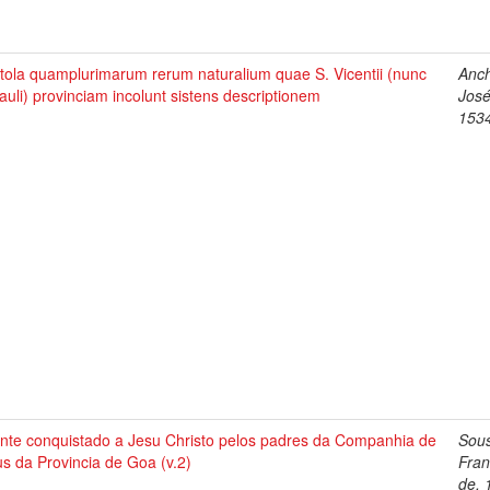
tola quamplurimarum rerum naturalium quae S. Vicentii (nunc
Anch
auli) provinciam incolunt sistens descriptionem
José
153
ente conquistado a Jesu Christo pelos padres da Companhia de
Sou
s da Provincia de Goa (v.2)
Fran
de, 