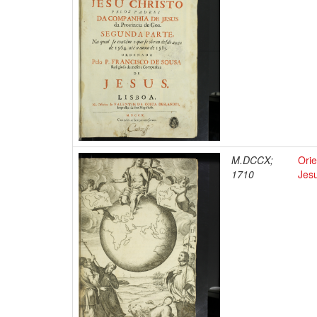
M.DCCX;
Ori
1710
Jesu