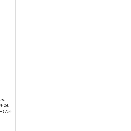
os,
é de,
5-1754