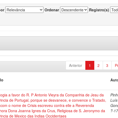
por
Ordenar
Registro(s)
Anterior
1
2
3
P
lo
Auto
ogia a favor do R. P Antonio Vieyra da Companhia de Jesu da
Pinh
incia de Portugal, porque se desvanece, e convence o Tratado,
Luís
 com o nome de Crisis escreveu contra elle a Reverenda
Gonç
hora Dona Joanna Ignes da Crus, Religiosa de S. Jeronymo da
?-1
incia de Mexico das Indias Occidentaes