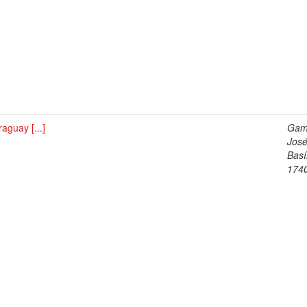
aguay [...]
Gam
Jos
Basí
174