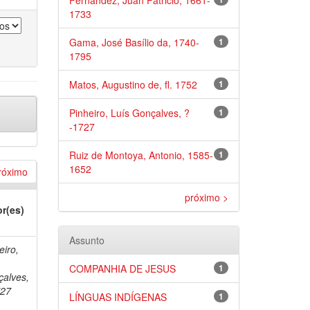
Fernandez, Juan Patricio, 1661-
1733
Gama, José Basílio da, 1740-
1
1795
Matos, Augustino de, fl. 1752
1
Pinheiro, Luís Gonçalves, ?
1
-1727
Ruiz de Montoya, Antonio, 1585-
1
1652
róximo
próximo >
r(es)
Assunto
eiro,
COMPANHIA DE JESUS
1
alves,
727
LÍNGUAS INDÍGENAS
1