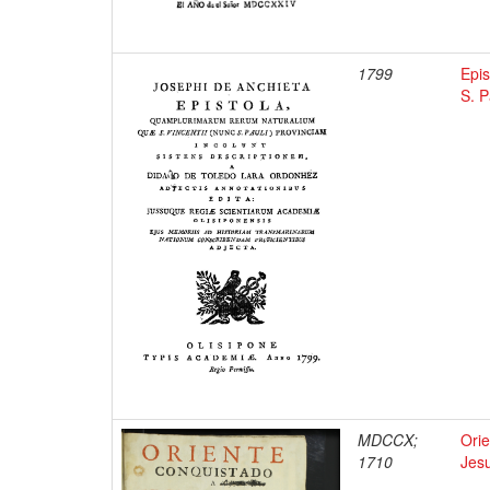
1799
Epis
S. P
MDCCX;
Ori
1710
Jesu