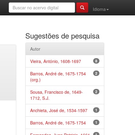
Idioma
Sugestões de pesquisa
Autor
Vieira, António, 1608-1697
8
Barros, André de, 1675-1754
2
(org.)
Sousa, Francisco de, 1649-
2
1712, S.J.
Anchieta, José de, 1534-1597
1
Barros, André de, 1675-1754
1
1