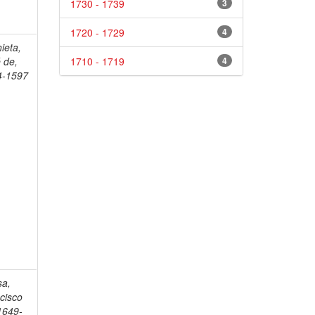
1730 - 1739
3
1720 - 1729
4
ieta,
 de,
1710 - 1719
4
4-1597
sa,
cisco
1649-