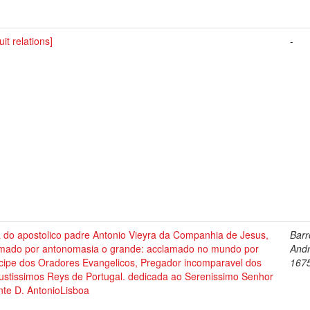
uit relations]
-
a do apostolico padre Antonio Vieyra da Companhia de Jesus,
Barr
mado por antonomasia o grande: acclamado no mundo por
Andr
ncipe dos Oradores Evangelicos, Pregador incomparavel dos
167
ustissimos Reys de Portugal. dedicada ao Serenissimo Senhor
nte D. AntonioLisboa