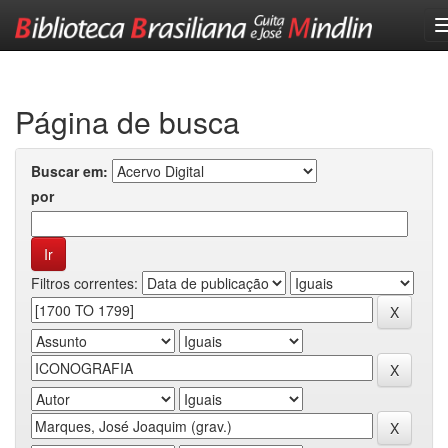
Skip
navigation
Página de busca
Buscar em:
por
Filtros correntes: