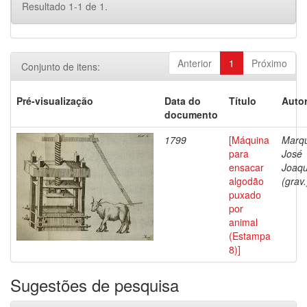
Resultado 1-1 de 1.
Anterior
1
Próximo
Conjunto de itens:
Pré-visualização
Data do
Título
Autor
documento
1799
[Máquina
Marq
para
José
ensacar
Joaq
algodão
(grav.
puxado
por
animal
(Estampa
8)]
Sugestões de pesquisa