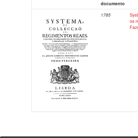
documento
1785
Sys
os 
Faz