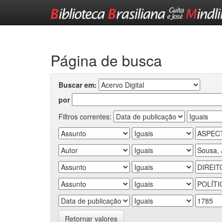
Skip
navigation
Página de busca
Buscar em:
por
Filtros correntes:
Retornar valores