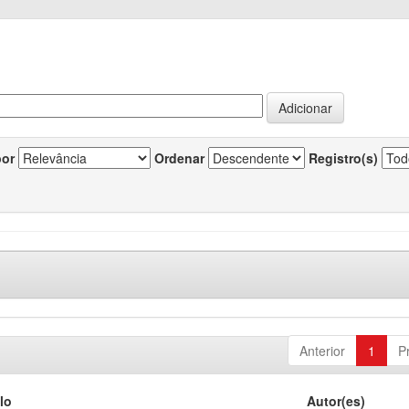
por
Ordenar
Registro(s)
Anterior
1
P
lo
Autor(es)