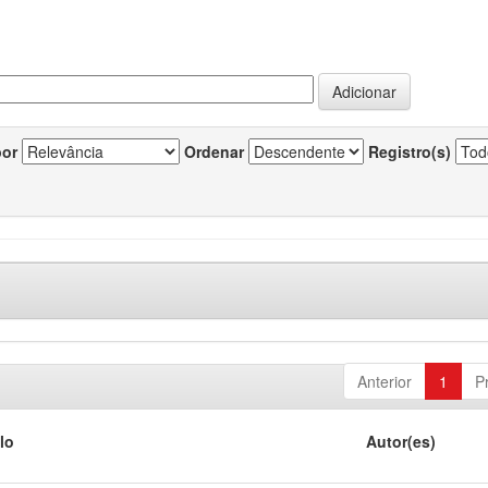
por
Ordenar
Registro(s)
Anterior
1
P
lo
Autor(es)