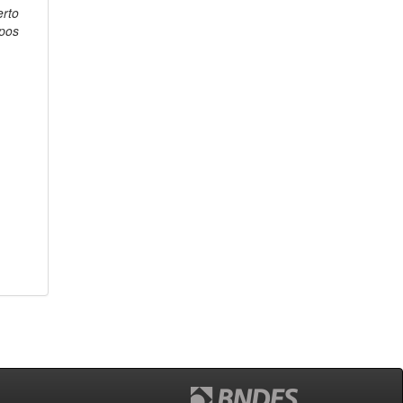
erto
pos