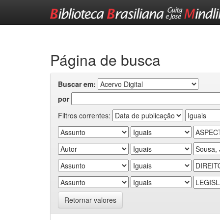
Skip
navigation
Página de busca
Buscar em:
por
Filtros correntes:
Retornar valores