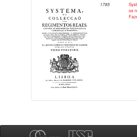
1785
Sys
os 
Faz