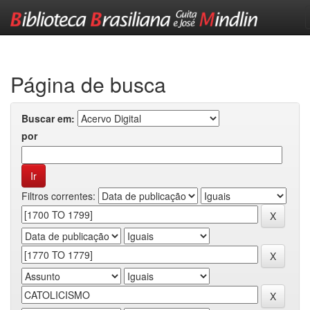
Skip
navigation
Página de busca
Buscar em:
por
Filtros correntes: