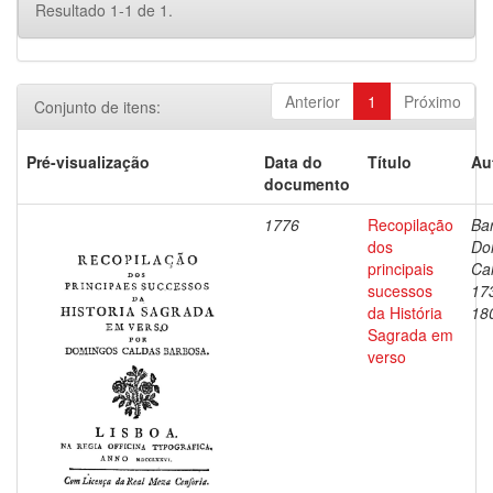
Resultado 1-1 de 1.
Anterior
1
Próximo
Conjunto de itens:
Pré-visualização
Data do
Título
Au
documento
1776
Recopilação
Ba
dos
Do
principais
Ca
sucessos
17
da História
18
Sagrada em
verso