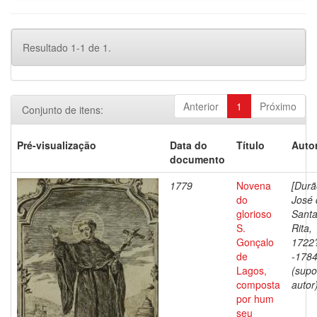
Resultado 1-1 de 1.
Anterior
1
Próximo
Conjunto de itens:
Pré-visualização
Data do
Título
Autor
documento
1779
Novena
[Durã
do
José 
glorioso
Sant
S.
Rita,
Gonçalo
1722
de
-178
Lagos,
(supo
composta
autor)
por hum
seu