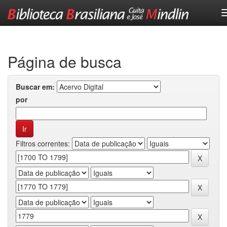
Skip
navigation
Página de busca
Buscar em:
por
Filtros correntes: